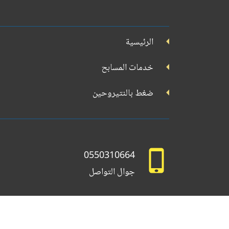
على
على
على
على
على
تويتر
فيسبوك
يوتيوب
إنستجرام
reads
الرئيسية
خدمات المسابح
ضغط بالنتيروحين
0550310664
جوال التواصل