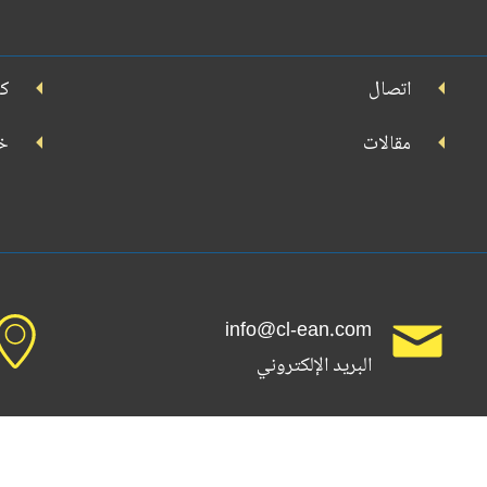
جوجل
بلاي
Th
اتصال
كش
مقالات
خد
info@cl-ean.com
البريد الإلكتروني