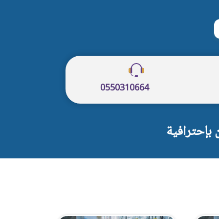
حث
0550310664
بإحترافية