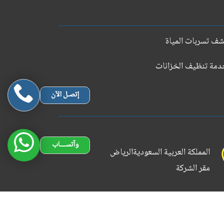
ف تسربات المياة
مة تنظيف الخزانات
إتصـل الآن
وآتســــاب
المملكة العربية السعوديةالرياض
مقر الشركة