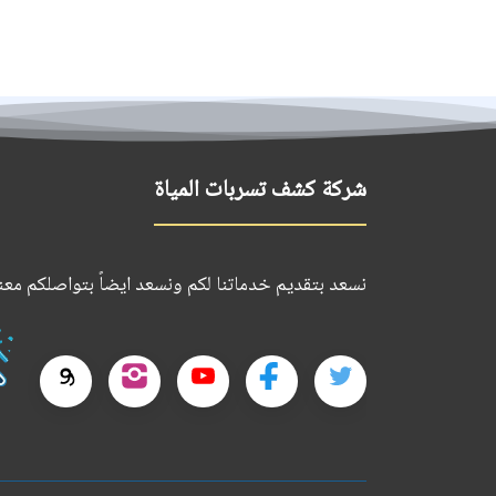
شركة كشف تسربات المياة
نسعد بتقديم خدماتنا لكم ونسعد ايضاً بتواصلكم معنا
تابعنا
تابعنا
تابعنا
تابعنا
تابعنا
على
على
على
على
على
تويتر
فيسبوك
يوتيوب
إنستجرام
reads