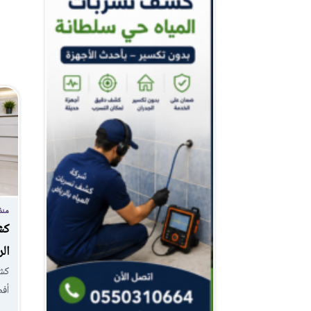
منذ 20 س
كش
ال
كشف
أف