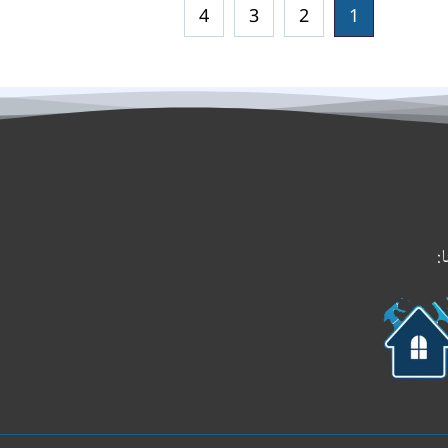
4
3
2
1
:
حمل
تطبيقنا
على
جوجل
بلاي
Th