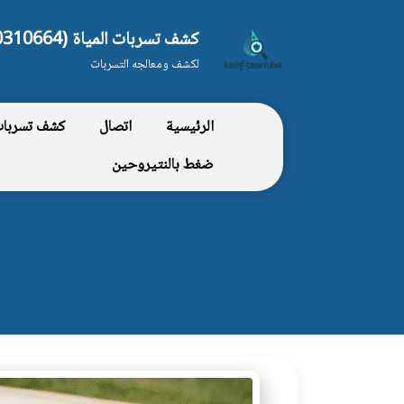
كشف تسربات المياة (0550310664)
لكشف ومعالجه التسربات
الرئيسية
اتصال
كشف تسربات 
ضغط بالنتيروحين