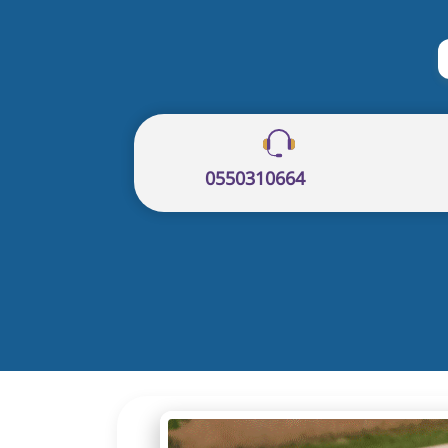
حث
0550310664